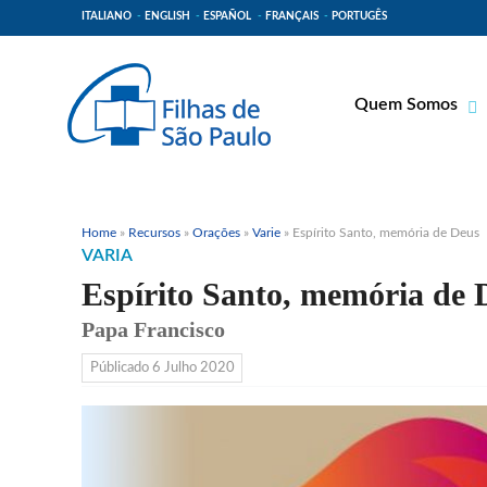
ITALIANO
ENGLISH
ESPAÑOL
FRANÇAIS
PORTUGÊS
Quem Somos
Bem-aventurado 
Venerável Tecla 
Espiritualidade P
Home
»
Recursos
»
Orações
»
Varie
»
Espírito Santo, memória de Deus
VARIA
Missão Paulinas
Espírito Santo, memória de 
Lugares de Orig
Papa Francisco
Governo Geral
Públicado
6 Julho 2020
Família Paulina