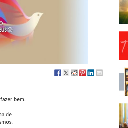
Narzole
San Lorenzo di Fossano
Susa
 fazer bem.
ma de
smos.