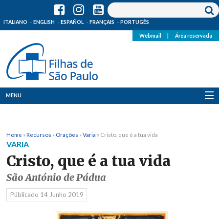
ITALIANO
ENGLISH
ESPAÑOL
FRANÇAIS
PORTUGÊS
Webmail
|
Área reservada
MENU
Quem Somos
Home
»
Recursos
»
Orações
»
Varia
»
Cristo, que é a tua vida
Onde Estamos
VARIA
Cristo, que é a tua vida
Notícias
São António de Pádua
Recursos
Públicado
14 Junho 2019
Media