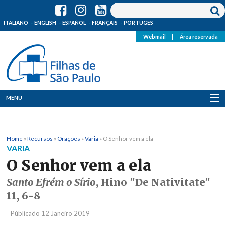
ITALIANO
ENGLISH
ESPAÑOL
FRANÇAIS
PORTUGÊS
Webmail
|
Área reservada
MENU
Quem Somos
Home
»
Recursos
»
Orações
»
Varia
»
O Senhor vem a ela
Onde Estamos
VARIA
O Senhor vem a ela
Notícias
Santo Efrém o Sírio
, Hino "De Nativitate"
Recursos
11, 6-8
Públicado
12 Janeiro 2019
Media