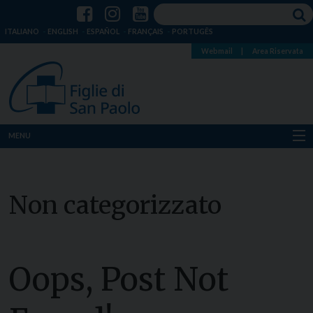
ITALIANO
ENGLISH
ESPAÑOL
FRANÇAIS
PORTUGÊS
Webmail
|
Area Riservata
MENU
Chi siamo
Non categorizzato
Dove siamo
Notizie
Risorse
Oops, Post Not
Media