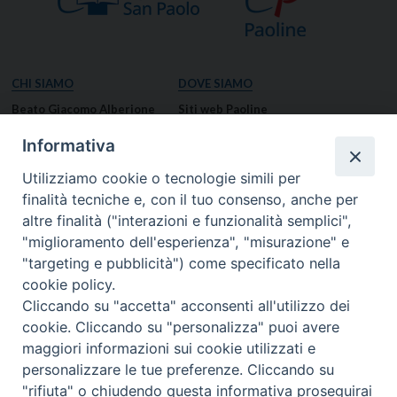
CHI SIAMO
DOVE SIAMO
Beato Giacomo Alberione
Siti web Paoline
Venerabile Tecla Merlo
NOTIZIE
Informativa
Spiritualità Paolina
Notizie di vita paolina
Utilizziamo cookie o tecnologie simili per
Missione Paolina
Notizie dal governo generale
finalità tecniche e, con il tuo consenso, anche per
Luoghi delle Origini
Notizie in breve
altre finalità ("interazioni e funzionalità semplici",
Governo Generale
RISORSE
"miglioramento dell'esperienza", "misurazione" e
"targeting e pubblicità") come specificato nella
Famiglia Paolina
Preghiere
cookie policy.
Documenti
Cliccando su "accetta" acconsenti all'utilizzo dei
Bollettino – PaolineOnline
cookie. Cliccando su "personalizza" puoi avere
MEDIA
I NOSTRI CONTATTI
maggiori informazioni sui cookie utilizzati e
Foto
Contatti
personalizzare le tue preferenze. Cliccando su
"rifiuta" o chiudendo questa informativa proseguirai
Video