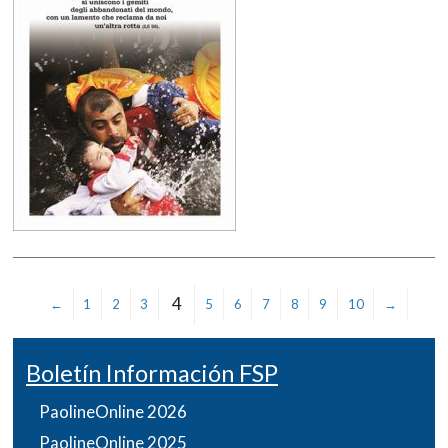
4
←
1
2
3
5
6
7
8
9
10
→
Boletín Información FSP
PaolineOnline 2026
PaolineOnline 2025