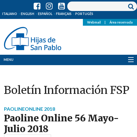
ITALIANO
ENGLISH
ESPAÑOL
FRANÇAIS
PORTUGÊS
Webmail
|
Área reservada
MENU
Quienes Somos
Boletín Información FSP
Dónde estamos
Noticias
PAOLINEONLINE 2018
Paoline Online 56 Mayo-
Recursos
Julio 2018
Media