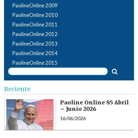
PaolineOnline 2009
PaolineOnline 2010
PaolineOnline 2011
PaolineOnline 2012
PaolineOnline 2013
PaolineOnline 2014
PaolineOnline 2015
Reciente
Paoline Online 85 Abril
– Junio 2026
16/06/2026