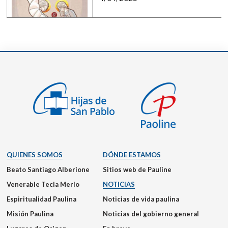
QUIENES SOMOS
DÓNDE ESTAMOS
Beato Santiago Alberione
Sitios web de Pauline
Venerable Tecla Merlo
NOTICIAS
Espiritualidad Paulina
Noticias de vida paulina
Misión Paulina
Noticias del gobierno general