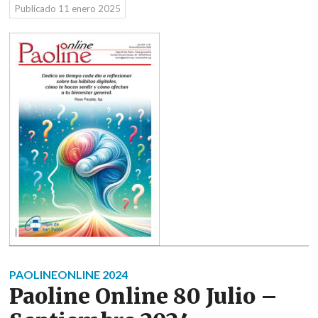
Publicado
11 enero 2025
PAOLINEONLINE 2024
Paoline Online 80 Julio –