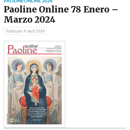
PAOLINEONLINE 2024
Paoline Online 78 Enero –
Marzo 2024
Publicado
9 abril 2024