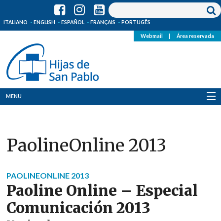
ITALIANO
ENGLISH
ESPAÑOL
FRANÇAIS
PORTUGÊS
Webmail
|
Área reservada
MENU
Quienes Somos
PaolineOnline 2013
Dónde estamos
Noticias
PAOLINEONLINE 2013
Paoline Online – Especial
Recursos
Comunicación 2013
Media