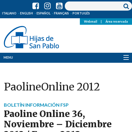
ITALIANO
ENGLISH
ESPAÑOL
FRANÇAIS
PORTUGÊS
Webmail
|
Área reservada
MENU
Quienes Somos
PaolineOnline 2012
Dónde estamos
Noticias
BOLETÍN INFORMACIÓN FSP
Paoline Online 36,
Recursos
Noviembre – Diciembre
Media