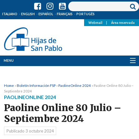
ITALIANO
ENGLISH
ESPAÑOL
FRANÇAIS
PORTUGÊS
Webmail
|
Área reservada
MENU
Quienes Somos
Home
»
Boletín Información FSP
»
PaolineOnline 2024
»
Paoline Online 80 Julio –
Dónde estamos
Septiembre 2024
PAOLINEONLINE 2024
Noticias
Paoline Online 80 Julio –
Septiembre 2024
Recursos
Publicado
3 octubre 2024
Media