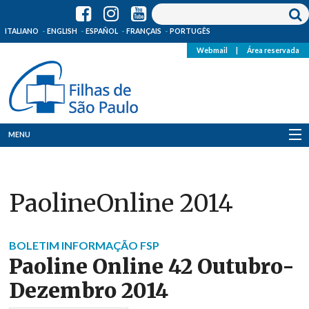
ITALIANO
ENGLISH
ESPAÑOL
FRANÇAIS
PORTUGÊS
Webmail
|
Área reservada
MENU
Quem Somos
PaolineOnline 2014
Onde Estamos
Notícias
BOLETIM INFORMAÇÃO FSP
Paoline Online 42 Outubro-
Recursos
Dezembro 2014
Media