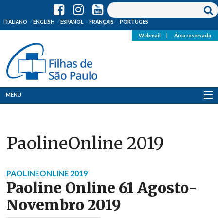
ITALIANO
ENGLISH
ESPAÑOL
FRANÇAIS
PORTUGÊS
Webmail
|
Área reservada
MENU
Quem Somos
PaolineOnline 2019
Onde Estamos
Notícias
PAOLINEONLINE 2019
Paoline Online 61 Agosto-
Recursos
Novembro 2019
Media