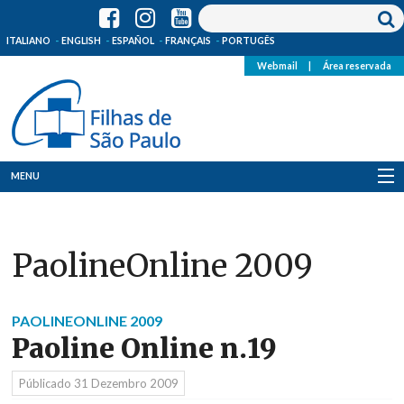
ITALIANO
ENGLISH
ESPAÑOL
FRANÇAIS
PORTUGÊS
Webmail
|
Área reservada
MENU
Quem Somos
PaolineOnline 2009
Onde Estamos
Notícias
PAOLINEONLINE 2009
Paoline Online n.19
Recursos
Públicado
31 Dezembro 2009
Media