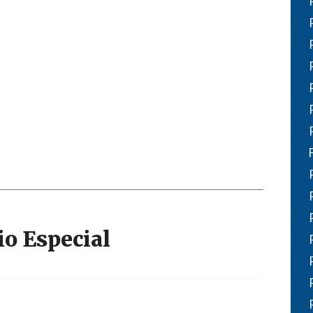
Narzole
San Lorenzo di Fossano
Susa
io Especial