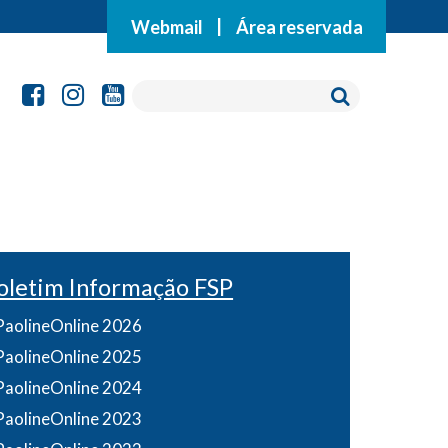
Webmail
|
Área reservada
oletim Informação FSP
PaolineOnline 2026
PaolineOnline 2025
PaolineOnline 2024
PaolineOnline 2023