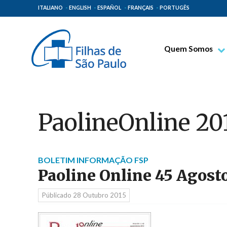
ITALIANO
ENGLISH
ESPAÑOL
FRANÇAIS
PORTUGÊS
Quem Somos
Bem-aventurado T
Venerável Tecla M
Espiritualidade Pa
PaolineOnline 20
Missão Paulinas
Lugares de Orige
Governo Geral
BOLETIM INFORMAÇÃO FSP
Paoline Online 45 Agost
Família Paulina
Públicado
28 Outubro 2015