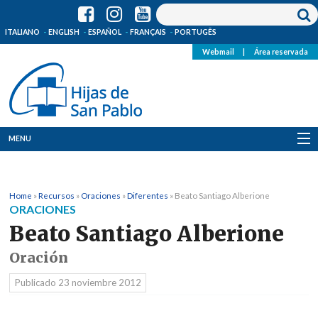
ITALIANO
ENGLISH
ESPAÑOL
FRANÇAIS
PORTUGÊS
Webmail
|
Área reservada
MENU
Quienes Somos
Home
»
Recursos
»
Oraciones
»
Diferentes
»
Beato Santiago Alberione
Dónde estamos
ORACIONES
Beato Santiago Alberione
Noticias
Oración
Recursos
Publicado
23 noviembre 2012
Media