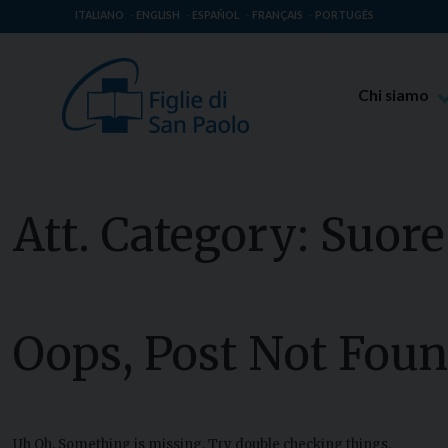
ITALIANO
ENGLISH
ESPAÑOL
FRANÇAIS
PORTUGÊS
Chi siamo
Beato Giaco
Venerabile T
Spiritualità 
Att. Category:
Suore
Missione Pao
Luoghi delle 
Governo Gen
Oops, Post Not Foun
Famiglia Pao
Uh Oh. Something is missing. Try double checking things.