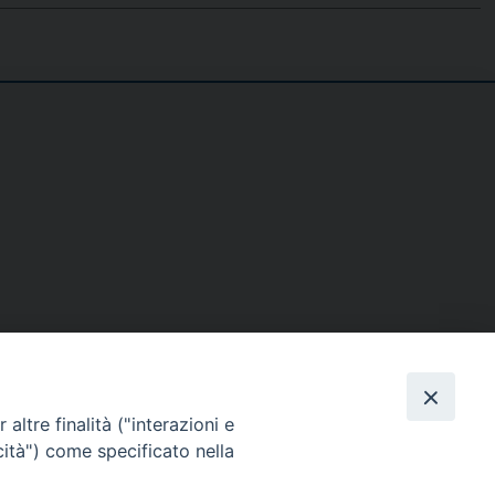
SE
MEDIA
I NOSTRI CONTATTI
altre finalità ("interazioni e
ere
Foto
Contatti
cità") come specificato nella
enti
Video