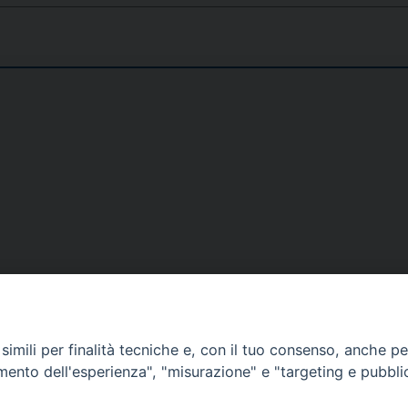
Narzole
San Lorenzo di Fossano
Susa
DOVE SIAMO
NOTIZIE
RISOR
imili per finalità tecniche e, con il tuo consenso, anche per 
erione
Siti web Paoline
Notizie di vita paolina
Preghi
amento dell'esperienza", "misurazione" e "targeting e pubbli
erlo
Notizie dal governo generale
Docum