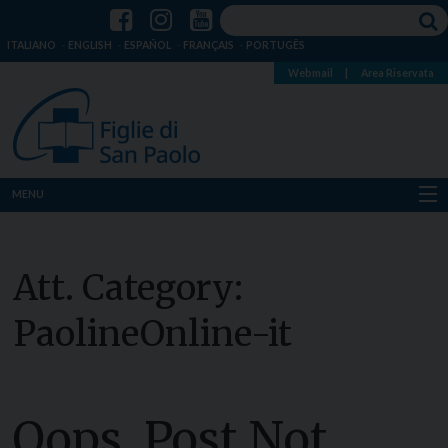
ITALIANO
ENGLISH
ESPAÑOL
FRANÇAIS
PORTUGÊS
Webmail
|
Area Riservata
MENU
Chi siamo
Att. Category:
Dove siamo
PaolineOnline-it
Notizie
Risorse
Oops, Post Not
Media