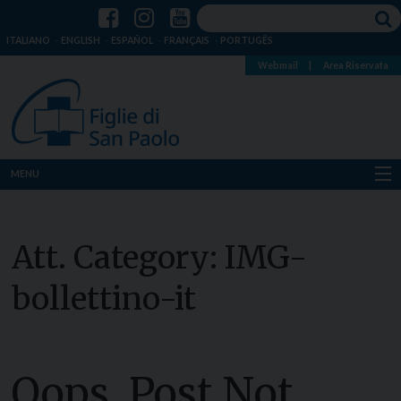
ITALIANO
ENGLISH
ESPAÑOL
FRANÇAIS
PORTUGÊS
Webmail
|
Area Riservata
MENU
Chi siamo
Att. Category:
IMG-
Dove siamo
bollettino-it
Notizie
Risorse
Oops, Post Not
Media