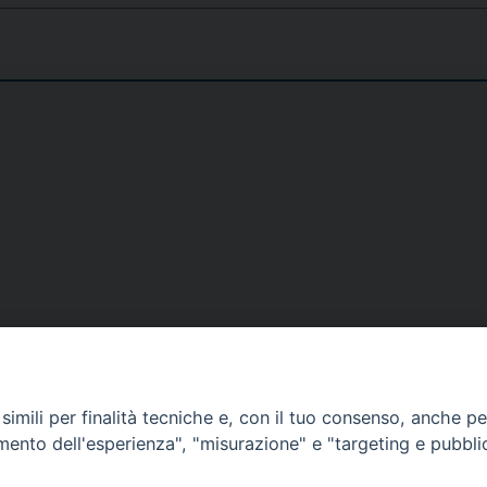
Narzole
San Lorenzo di Fossano
Susa
DOVE SIAMO
NOTIZIE
RISOR
imili per finalità tecniche e, con il tuo consenso, anche per 
erione
Siti web Paoline
Notizie di vita paolina
Preghi
amento dell'esperienza", "misurazione" e "targeting e pubbli
erlo
Notizie dal governo generale
Docum