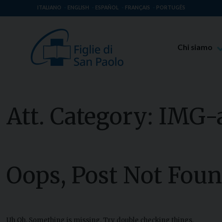
ITALIANO
ENGLISH
ESPAÑOL
FRANÇAIS
PORTUGÊS
Chi siamo
Beato Giaco
Venerabile T
Spiritualità 
Att. Category:
IMG-a
Missione Pao
Luoghi delle 
Governo Gen
Oops, Post Not Foun
Famiglia Pao
Uh Oh. Something is missing. Try double checking things.