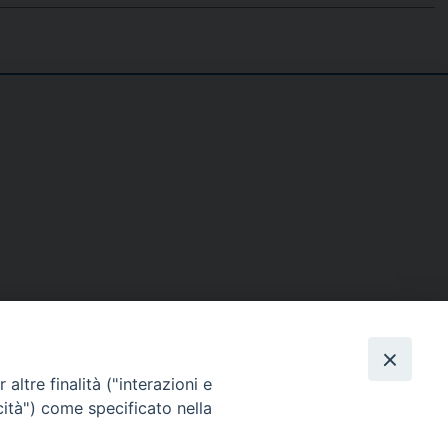
SE
MEDIA
I NOSTRI CONTATTI
altre finalità ("interazioni e
ere
Foto
Contatti
cità") come specificato nella
enti
Video