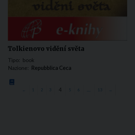
Tolkienovo vidění světa
Tipo:
book
Nazione:
Repubblica Ceca
4
…
←
1
2
3
5
6
13
→