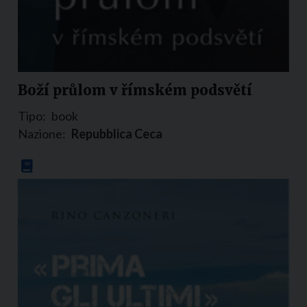
Boží průlom v římském podsvětí
Tipo:
book
Nazione:
Repubblica Ceca