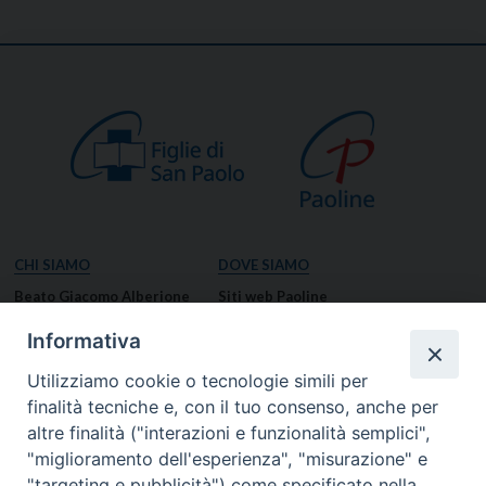
CHI SIAMO
DOVE SIAMO
Beato Giacomo Alberione
Siti web Paoline
Venerabile Tecla Merlo
NOTIZIE
Informativa
Spiritualità Paolina
Notizie di vita paolina
Utilizziamo cookie o tecnologie simili per
Missione Paolina
Notizie dal governo generale
finalità tecniche e, con il tuo consenso, anche per
Luoghi delle Origini
Notizie in breve
altre finalità ("interazioni e funzionalità semplici",
Governo Generale
RISORSE
"miglioramento dell'esperienza", "misurazione" e
"targeting e pubblicità") come specificato nella
Famiglia Paolina
Preghiere