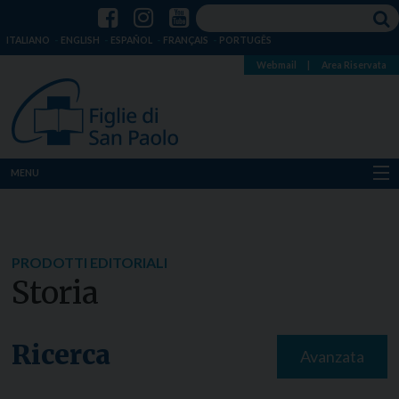
ITALIANO
ENGLISH
ESPAÑOL
FRANÇAIS
PORTUGÊS
Webmail
|
Area Riservata
MENU
Chi siamo
Dove siamo
PRODOTTI EDITORIALI
Storia
Notizie
Risorse
Ricerca
Avanzata
Media