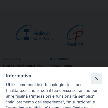
CHI SIAMO
DOVE SIAMO
Beato Giacomo Alberione
Siti web Paoline
Venerabile Tecla Merlo
NOTIZIE
Informativa
Spiritualità Paolina
Notizie di vita paolina
Utilizziamo cookie o tecnologie simili per
Missione Paolina
Notizie dal governo generale
finalità tecniche e, con il tuo consenso, anche per
Luoghi delle Origini
Notizie in breve
altre finalità ("interazioni e funzionalità semplici",
Governo Generale
RISORSE
"miglioramento dell'esperienza", "misurazione" e
"targeting e pubblicità") come specificato nella
Famiglia Paolina
Preghiere