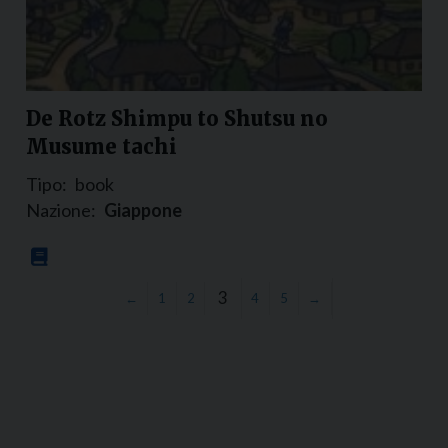
De Rotz Shimpu to Shutsu no
Musume tachi
Tipo:
book
Nazione:
Giappone
3
←
1
2
4
5
→