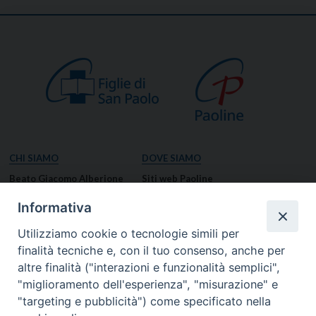
CHI SIAMO
DOVE SIAMO
Beato Giacomo Alberione
Siti web Paoline
Venerabile Tecla Merlo
NOTIZIE
Informativa
Spiritualità Paolina
Notizie di vita paolina
Utilizziamo cookie o tecnologie simili per
Missione Paolina
Notizie dal governo generale
finalità tecniche e, con il tuo consenso, anche per
Luoghi delle Origini
Notizie in breve
altre finalità ("interazioni e funzionalità semplici",
Governo Generale
RISORSE
"miglioramento dell'esperienza", "misurazione" e
"targeting e pubblicità") come specificato nella
Famiglia Paolina
Preghiere