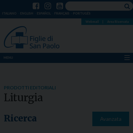
ITALIANO
ENGLISH
ESPAÑOL
FRANÇAIS
PORTUGÊS
Webmail
|
Area Riservata
MENU
Chi siamo
Dove siamo
PRODOTTI EDITORIALI
Liturgia
Notizie
Risorse
Ricerca
Avanzata
Media