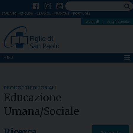
ITALIANO
ENGLISH
ESPAÑOL
FRANÇAIS
PORTUGÊS
Webmail
|
Area Riservata
MENU
Chi siamo
Dove siamo
PRODOTTI EDITORIALI
Educazione
Notizie
Umana/sociale
Risorse
Media
Ricerca
Avanzata