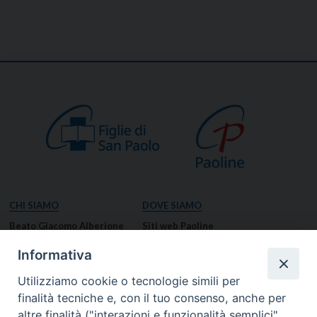
CHI SIAMO
DOVE SIAMO
Beato Giacomo Alberione
Siti web Paoline
Venerabile Tecla Merlo
NOTIZIE
Informativa
Spiritualità Paolina
Notizie di vita paolina
Utilizziamo cookie o tecnologie simili per
Missione Paolina
Notizie dal governo generale
finalità tecniche e, con il tuo consenso, anche per
Luoghi delle Origini
Notizie in breve
altre finalità ("interazioni e funzionalità semplici",