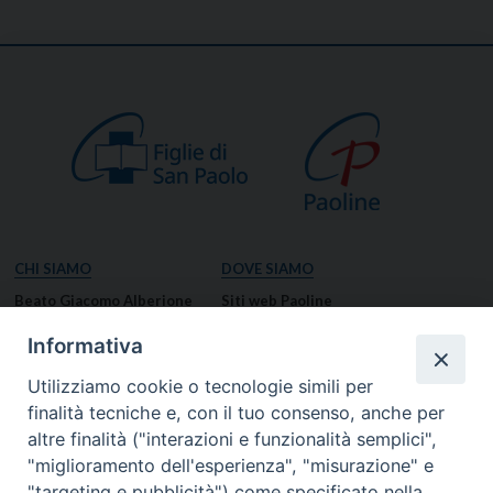
CHI SIAMO
DOVE SIAMO
Beato Giacomo Alberione
Siti web Paoline
Venerabile Tecla Merlo
NOTIZIE
Informativa
Spiritualità Paolina
Notizie di vita paolina
Utilizziamo cookie o tecnologie simili per
Missione Paolina
Notizie dal governo generale
finalità tecniche e, con il tuo consenso, anche per
Luoghi delle Origini
Notizie in breve
altre finalità ("interazioni e funzionalità semplici",
Governo Generale
RISORSE
"miglioramento dell'esperienza", "misurazione" e
"targeting e pubblicità") come specificato nella
Famiglia Paolina
Preghiere