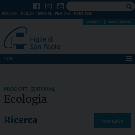
ITALIANO
ENGLISH
ESPAÑOL
FRANÇAIS
PORTUGÊS
Webmail
|
Area Riservata
MENU
Chi siamo
Dove siamo
PRODOTTI EDITORIALI
Ecologia
Notizie
Risorse
Ricerca
Avanzata
Media