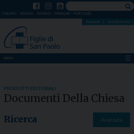
ITALIANO
ENGLISH
ESPAÑOL
FRANÇAIS
PORTUGÊS
Webmail
|
Area Riservata
MENU
Chi siamo
Dove siamo
PRODOTTI EDITORIALI
Documenti Della Chiesa
Notizie
Risorse
Ricerca
Avanzata
Media