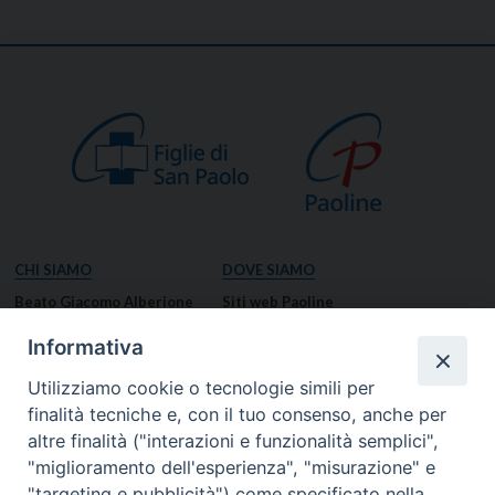
CHI SIAMO
DOVE SIAMO
Beato Giacomo Alberione
Siti web Paoline
Venerabile Tecla Merlo
NOTIZIE
Informativa
Spiritualità Paolina
Notizie di vita paolina
Utilizziamo cookie o tecnologie simili per
Missione Paolina
Notizie dal governo generale
finalità tecniche e, con il tuo consenso, anche per
Luoghi delle Origini
Notizie in breve
altre finalità ("interazioni e funzionalità semplici",
Governo Generale
RISORSE
"miglioramento dell'esperienza", "misurazione" e
"targeting e pubblicità") come specificato nella
Famiglia Paolina
Preghiere