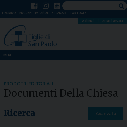
ITALIANO
ENGLISH
ESPAÑOL
FRANÇAIS
PORTUGÊS
Webmail
|
Area Riservata
MENU
Chi siamo
Dove siamo
PRODOTTI EDITORIALI
Documenti Della Chiesa
Notizie
Risorse
Ricerca
Avanzata
Media