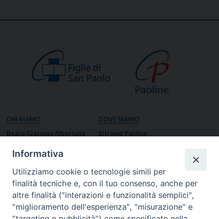
CHI SIAMO
DOVE SIAMO
Beato Giacomo Alberione
Siti web Paoline
Venerabile Tecla Merlo
NOTIZIE
Informativa
Spiritualità Paolina
Notizie di vita paolina
Utilizziamo cookie o tecnologie simili per
Missione Paolina
Notizie dal governo generale
finalità tecniche e, con il tuo consenso, anche per
Luoghi delle Origini
Notizie in breve
altre finalità ("interazioni e funzionalità semplici",
Governo Generale
RISORSE
"miglioramento dell'esperienza", "misurazione" e
"targeting e pubblicità") come specificato nella
Famiglia Paolina
Preghiere