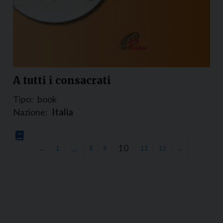
A tutti i consacrati
Tipo:
book
Nazione:
Italia
…
10
←
1
8
9
11
12
→