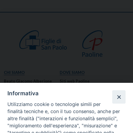
CHI SIAMO
DOVE SIAMO
Beato Giacomo Alberione
Siti web Paoline
Venerabile Tecla Merlo
NOTIZIE
Informativa
Spiritualità Paolina
Notizie di vita paolina
Utilizziamo cookie o tecnologie simili per
Missione Paolina
Notizie dal governo generale
finalità tecniche e, con il tuo consenso, anche per
Luoghi delle Origini
Notizie in breve
altre finalità ("interazioni e funzionalità semplici",
Governo Generale
RISORSE
"miglioramento dell'esperienza", "misurazione" e
"targeting e pubblicità") come specificato nella
Famiglia Paolina
Preghiere