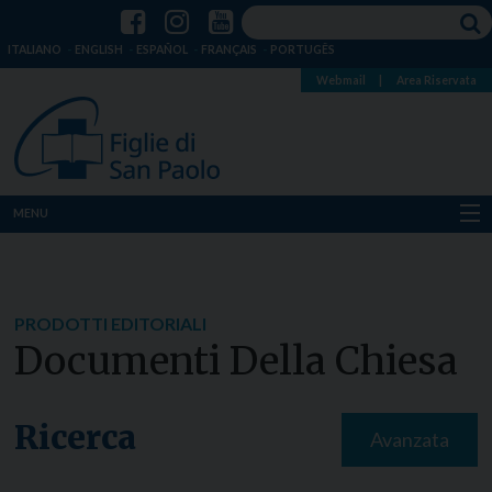
ITALIANO
ENGLISH
ESPAÑOL
FRANÇAIS
PORTUGÊS
Webmail
|
Area Riservata
MENU
Chi siamo
Dove siamo
PRODOTTI EDITORIALI
Documenti Della Chiesa
Notizie
Risorse
Ricerca
Avanzata
Media