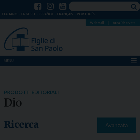
ITALIANO
ENGLISH
ESPAÑOL
FRANÇAIS
PORTUGÊS
Webmail
|
Area Riservata
MENU
Chi siamo
Dove siamo
PRODOTTI EDITORIALI
Dio
Notizie
Risorse
Ricerca
Avanzata
Media