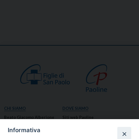
CHI SIAMO
DOVE SIAMO
Beato Giacomo Alberione
Siti web Paoline
Venerabile Tecla Merlo
NOTIZIE
Informativa
Spiritualità Paolina
Notizie di vita paolina