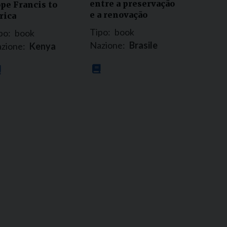
entre a preservação
pe Francis to
e a renovação
rica
Tipo:
book
po:
book
Nazione:
Brasile
zione:
Kenya