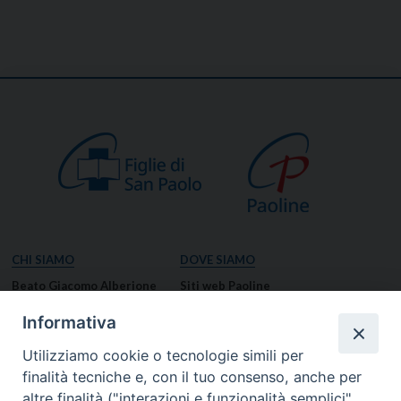
CHI SIAMO
DOVE SIAMO
Beato Giacomo Alberione
Siti web Paoline
Venerabile Tecla Merlo
NOTIZIE
Informativa
Spiritualità Paolina
Notizie di vita paolina
Utilizziamo cookie o tecnologie simili per
Missione Paolina
Notizie dal governo generale
finalità tecniche e, con il tuo consenso, anche per
Luoghi delle Origini
Notizie in breve
altre finalità ("interazioni e funzionalità semplici",