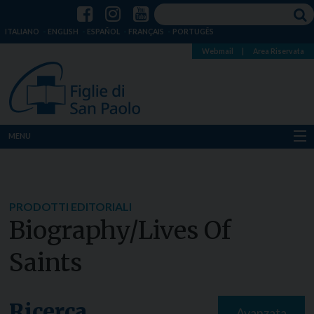
ITALIANO
ENGLISH
ESPAÑOL
FRANÇAIS
PORTUGÊS
Webmail
|
Area Riservata
MENU
Chi siamo
Dove siamo
PRODOTTI EDITORIALI
Biography/Lives Of
Notizie
Saints
Risorse
Media
Ricerca
Avanzata