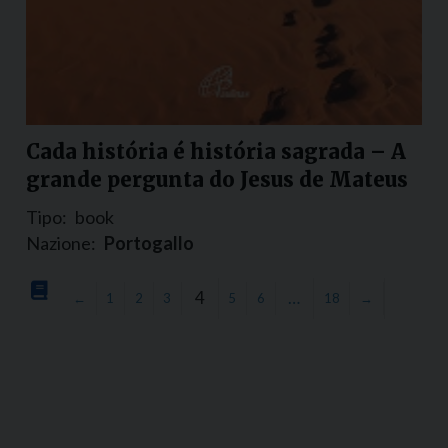
Cada história é história sagrada – A
grande pergunta do Jesus de Mateus
Tipo:
book
Nazione:
Portogallo
4
…
←
1
2
3
5
6
18
→