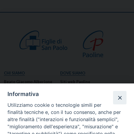
CHI SIAMO
DOVE SIAMO
Beato Giacomo Alberione
Siti web Paoline
Venerabile Tecla Merlo
NOTIZIE
Informativa
Spiritualità Paolina
Notizie di vita paolina
Utilizziamo cookie o tecnologie simili per
Missione Paolina
Notizie dal governo generale
finalità tecniche e, con il tuo consenso, anche per
Luoghi delle Origini
Notizie in breve
altre finalità ("interazioni e funzionalità semplici",
Governo Generale
RISORSE
"miglioramento dell'esperienza", "misurazione" e
"targeting e pubblicità") come specificato nella
Famiglia Paolina
Preghiere