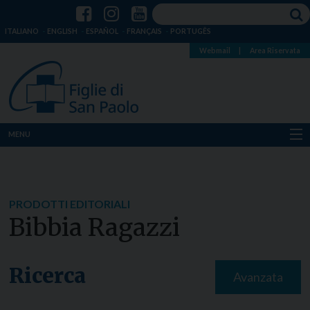
ITALIANO
ENGLISH
ESPAÑOL
FRANÇAIS
PORTUGÊS
Webmail
|
Area Riservata
MENU
Chi siamo
Dove siamo
PRODOTTI EDITORIALI
Bibbia Ragazzi
Notizie
Risorse
Ricerca
Avanzata
Media