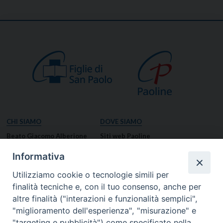
CHI SIAMO
DOVE SIAMO
Beato Giacomo Alberione
Siti web Paoline
Venerabile Tecla Merlo
NOTIZIE
Informativa
Spiritualità Paolina
Notizie di vita paolina
Utilizziamo cookie o tecnologie simili per
Missione Paolina
Notizie dal governo generale
finalità tecniche e, con il tuo consenso, anche per
Luoghi delle Origini
Notizie in breve
altre finalità ("interazioni e funzionalità semplici",
Governo Generale
RISORSE
"miglioramento dell'esperienza", "misurazione" e
"targeting e pubblicità") come specificato nella
Famiglia Paolina
Preghiere