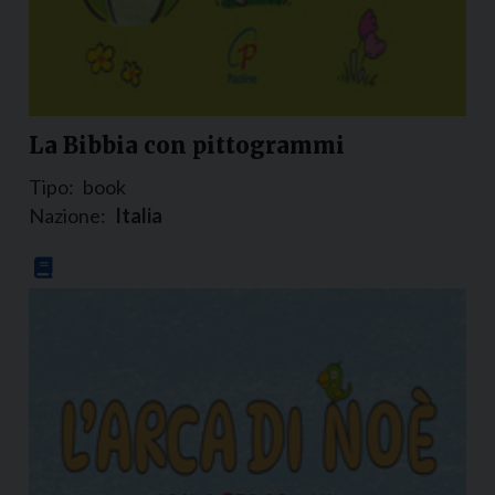
La Bibbia con pittogrammi
Tipo:
book
Nazione:
Italia