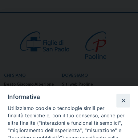
CHI SIAMO
DOVE SIAMO
Beato Giacomo Alberione
Siti web Paoline
Venerabile Tecla Merlo
NOTIZIE
Informativa
Spiritualità Paolina
Notizie di vita paolina
Utilizziamo cookie o tecnologie simili per
Missione Paolina
Notizie dal governo generale
finalità tecniche e, con il tuo consenso, anche per
Luoghi delle Origini
Notizie in breve
altre finalità ("interazioni e funzionalità semplici",
Governo Generale
RISORSE
"miglioramento dell'esperienza", "misurazione" e
"targeting e pubblicità") come specificato nella
Famiglia Paolina
Preghiere