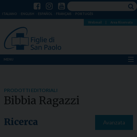
ITALIANO
ENGLISH
ESPAÑOL
FRANÇAIS
PORTUGÊS
Webmail
|
Area Riservata
MENU
Chi siamo
Dove siamo
PRODOTTI EDITORIALI
Bibbia Ragazzi
Notizie
Risorse
Ricerca
Avanzata
Media