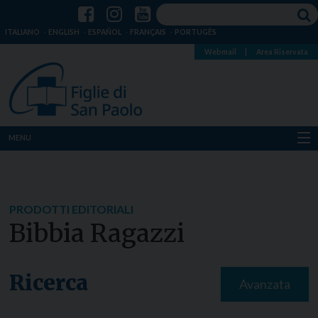
ITALIANO
ENGLISH
ESPAÑOL
FRANÇAIS
PORTUGÊS
Webmail
|
Area Riservata
MENU
Chi siamo
Dove siamo
PRODOTTI EDITORIALI
Bibbia Ragazzi
Notizie
Risorse
Ricerca
Avanzata
Media