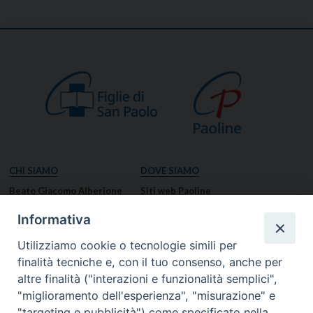
CHI SIAMO
DOVE SIAMO
Beato Giacomo Alberione
Siti web Paoline
Venerabile Tecla Merlo
NOTIZIE
Informativa
Spiritualità Paolina
Notizie di vita paolina
Utilizziamo cookie o tecnologie simili per
Missione Paolina
Notizie dal governo generale
finalità tecniche e, con il tuo consenso, anche per
Luoghi delle Origini
Notizie in breve
altre finalità ("interazioni e funzionalità semplici",
Governo Generale
RISORSE
"miglioramento dell'esperienza", "misurazione" e
"targeting e pubblicità") come specificato nella
Famiglia Paolina
Preghiere