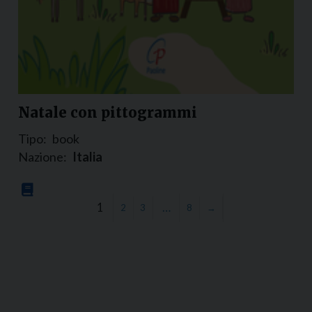
Natale con pittogrammi
Tipo:
book
Nazione:
Italia
1
…
2
3
8
→