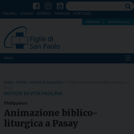
ITALIANO
ENGLISH
ESPAÑOL
FRANÇAIS
PORTUGÊS
Webmail
|
Area Riservata
MENU
Chi siamo
Home
»
Notizie
»
Notizie di vita paolina
»
Philippines Animazione biblico-liturgica a
Dove siamo
Pasay
NOTIZIE DI VITA PAOLINA
Notizie
Philippines
Animazione biblico-
Risorse
liturgica a Pasay
Media