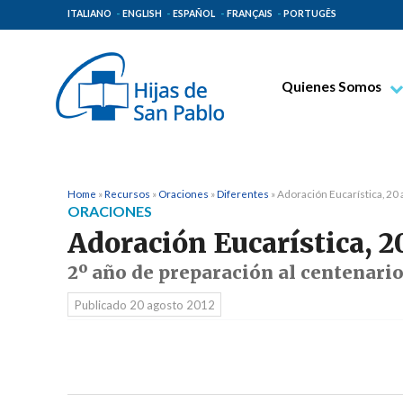
ITALIANO
ENGLISH
ESPAÑOL
FRANÇAIS
PORTUGÊS
Quienes Somos
Beato Santiago Alb
Venerable Tecla Me
Espiritualidad Pauli
Home
»
Recursos
»
Oraciones
»
Diferentes
»
Adoración Eucarística, 20
ORACIONES
Misión Paulina
Adoración Eucarística, 2
Lugares de Origen
2º año de preparación al centenario
Gobierno General
Publicado
20 agosto 2012
Familia Paulina