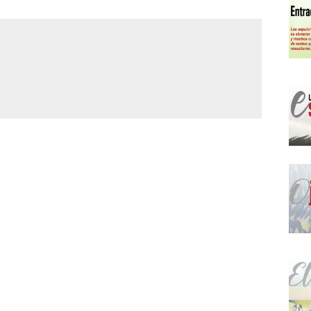
Narzole
San Lorenzo di Fossano
Susa