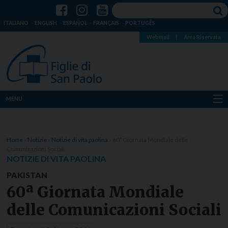
ITALIANO
ENGLISH
ESPAÑOL
FRANÇAIS
PORTUGÊS
Webmail
|
Area Riservata
MENU
Chi siamo
Home
»
Notizie
»
Notizie di vita paolina
»
60ª Giornata Mondiale delle
Dove siamo
Comunicazioni Sociali
NOTIZIE DI VITA PAOLINA
Notizie
PAKISTAN
60ª Giornata Mondiale
Risorse
delle Comunicazioni Sociali
Media