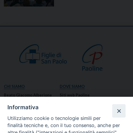
CHI SIAMO
DOVE SIAMO
Beato Giacomo Alberione
Siti web Paoline
Venerabile Tecla Merlo
NOTIZIE
Informativa
Spiritualità Paolina
Notizie di vita paolina
Utilizziamo cookie o tecnologie simili per
Missione Paolina
Notizie dal governo generale
finalità tecniche e, con il tuo consenso, anche per
Luoghi delle Origini
Notizie in breve
altre finalità ("interazioni e funzionalità semplici",