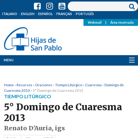
ITALIANO
ENGLISH
ESPAÑOL
FRANÇAIS
PORTUGÊS
Webmail
|
Área reservada
MENU
Quienes Somos
Home
»
Recursos
»
Oraciones
»
Tiempo Litúrgico
»
Cuaresma
»
Domingo de
Dónde estamos
Cuaresma 2013
»
5° Domingo de Cuaresma 2013
TIEMPO LITÚRGICO
Noticias
5° Domingo de Cuaresma
2013
Recursos
Renato D'Auria, igs
Media