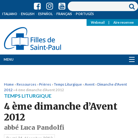
ITALIANO
ENGLISH
ESPAÑOL
FRANÇAIS
PORTUGÊS
Webmail
|
Aire reservee
MENU
Qui Sommes-Nous
Home
»
Ressources
»
Prières
»
Temps Liturgique
»
Avent
»
Dimanche d'Avent
Où sommes-nous
2012
»
4 ème dimanche d’Avent 2012
TEMPS LITURGIQUE
News
4 ème dimanche d’Avent
2012
Ressources
abbé Luca Pandolfi
Media