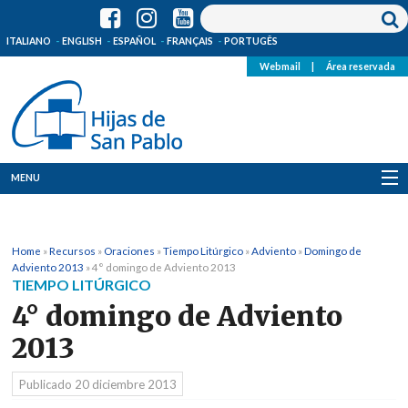
ITALIANO
ENGLISH
ESPAÑOL
FRANÇAIS
PORTUGÊS
Webmail
|
Área reservada
MENU
Quienes Somos
Home
»
Recursos
»
Oraciones
»
Tiempo Litúrgico
»
Adviento
»
Domingo de
Dónde estamos
Adviento 2013
»
4° domingo de Adviento 2013
TIEMPO LITÚRGICO
Noticias
4° domingo de Adviento
2013
Recursos
Publicado
20 diciembre 2013
Media