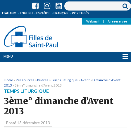
ITALIANO
ENGLISH
ESPAÑOL
FRANÇAIS
PORTUGÊS
Webmail
|
Aire reservee
MENU
Qui Sommes-Nous
Home
»
Ressources
»
Prières
»
Temps Liturgique
»
Avent
»
Dimanche d'Avent
Où sommes-nous
2013
»
3ème° dimanche d’Avent 2013
TEMPS LITURGIQUE
News
3ème° dimanche d’Avent
2013
Ressources
Posté
13 décembre 2013
Media