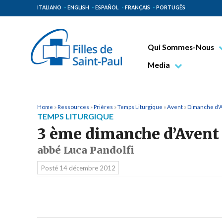
ITALIANO
ENGLISH
ESPAÑOL
FRANÇAIS
PORTUGÊS
Qui Sommes-Nous
Bienheureux Jacques 
Media
Vénérable Tecla Merl
Photo
Spiritualité Paulinienn
Vidéo
Home
»
Ressources
»
Prières
»
Temps Liturgique
»
Avent
»
Dimanche d'
TEMPS LITURGIQUE
Mission Paulinienne
3 ème dimanche d’Avent
Lieux d’origine
abbé Luca Pandolfi
Gouvernement Genera
Posté
14 décembre 2012
Famille Paulinienne