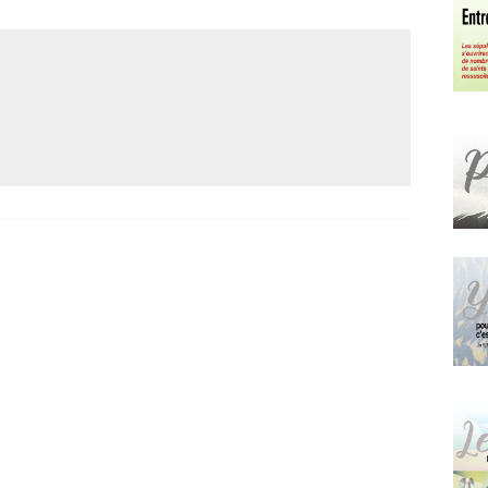
Narzole
San Lorenzo di Fossano
Susa