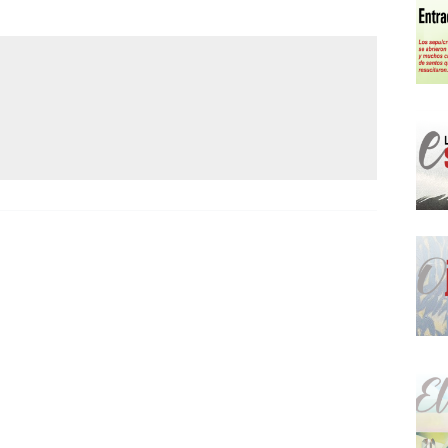
Narzole
San Lorenzo di Fossano
Susa