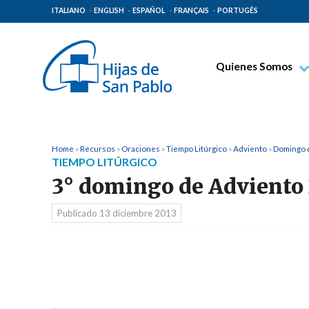
ITALIANO
ENGLISH
ESPAÑOL
FRANÇAIS
PORTUGÊS
Quienes Somos
Beato Santiago Alb
Venerable Tecla Me
Espiritualidad Pauli
Home
»
Recursos
»
Oraciones
»
Tiempo Litúrgico
»
Adviento
»
Domingo 
TIEMPO LITÚRGICO
Misión Paulina
3° domingo de Adviento
Lugares de Origen
Publicado
13 diciembre 2013
Gobierno General
Familia Paulina