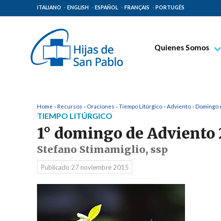
ITALIANO
ENGLISH
ESPAÑOL
FRANÇAIS
PORTUGÊS
Quienes Somos
Beato Santiago Alb
Venerable Tecla Me
Espiritualidad Pauli
Home
»
Recursos
»
Oraciones
»
Tiempo Litúrgico
»
Adviento
»
Domingo 
TIEMPO LITÚRGICO
Misión Paulina
1° domingo de Adviento 
Lugares de Origen
Stefano Stimamiglio, ssp
Gobierno General
Publicado
27 noviembre 2015
Familia Paulina