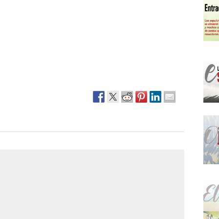
Narzole
San Lorenzo di Fossano
Susa