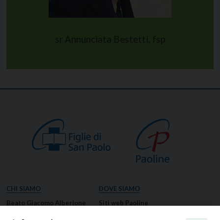
sr Annunciata Bestetti, fsp
CHI SIAMO
DOVE SIAMO
Beato Giacomo Alberione
Siti web Paoline
Venerabile Tecla Merlo
NOTIZIE