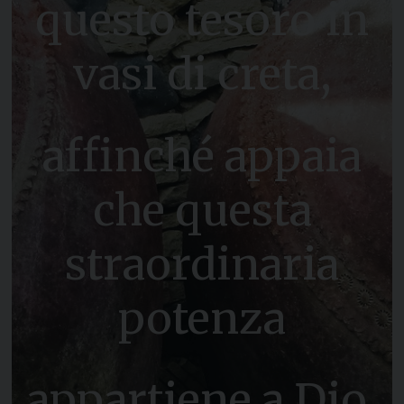
questo tesoro in
vasi di creta,
affinché appaia
che questa
straordinaria
potenza
appartiene a Dio,