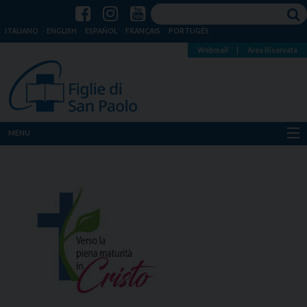
ITALIANO
ENGLISH
ESPAÑOL
FRANÇAIS
PORTUGÊS
Webmail
|
Area Riservata
MENU
Chi siamo
Dove siamo
Notizie
Risorse
Media