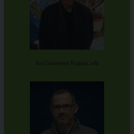
don Giuseppe Roggia, sdb