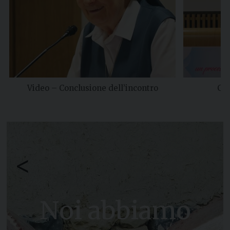
Video – Conclusione dell’incontro
Con
<
Noi abbiamo