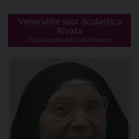
Venerabile suor Scolastica
Rivata
Pia Discepola del Divin Maestro