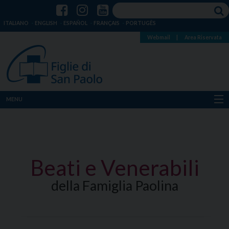
ITALIANO
ENGLISH
ESPAÑOL
FRANÇAIS
PORTUGÊS
Webmail
|
Area Riservata
MENU
Chi siamo
Dove siamo
Beati e Venerabili
Notizie
della Famiglia Paolina
Risorse
Media