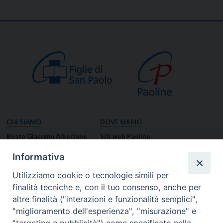
CHI SIAMO
DOVE SIAMO
Beato Giacomo Alberione
Siti web Paoline
Venerabile Tecla Merlo
NOTIZIE
Informativa
Spiritualità Paolina
Notizie di vita paolina
Utilizziamo cookie o tecnologie simili per
Missione Paolina
Notizie dal governo generale
finalità tecniche e, con il tuo consenso, anche per
Luoghi delle Origini
Notizie in breve
altre finalità ("interazioni e funzionalità semplici",
Governo Generale
RISORSE
"miglioramento dell'esperienza", "misurazione" e
Famiglia Paolina
Preghiere