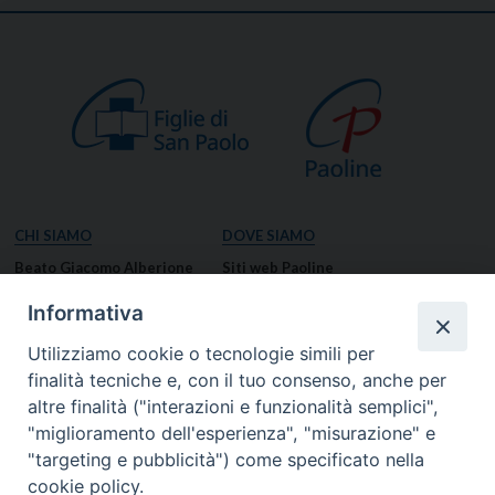
CHI SIAMO
DOVE SIAMO
Beato Giacomo Alberione
Siti web Paoline
Venerabile Tecla Merlo
NOTIZIE
Informativa
Spiritualità Paolina
Notizie di vita paolina
Utilizziamo cookie o tecnologie simili per
Missione Paolina
Notizie dal governo generale
finalità tecniche e, con il tuo consenso, anche per
Luoghi delle Origini
Notizie in breve
altre finalità ("interazioni e funzionalità semplici",
Governo Generale
RISORSE
"miglioramento dell'esperienza", "misurazione" e
"targeting e pubblicità") come specificato nella
Famiglia Paolina
Preghiere
cookie policy.
Documenti