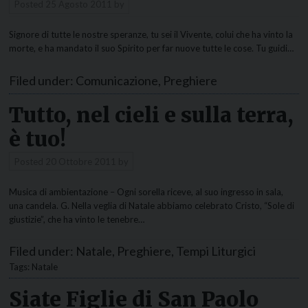
Posted
25 Agosto 2011
by
Signore di tutte le nostre speranze, tu sei il Vivente, colui che ha vinto la
morte, e ha mandato il suo Spirito per far nuove tutte le cose. Tu guidi…
Filed under:
Comunicazione
,
Preghiere
Tutto, nel cieli e sulla terra,
è tuo!
Posted
20 Ottobre 2011
by
Musica di ambientazione – Ogni sorella riceve, al suo ingresso in sala,
una candela. G. Nella veglia di Natale abbiamo celebrato Cristo, “Sole di
giustizie”, che ha vinto le tenebre…
Filed under:
Natale
,
Preghiere
,
Tempi Liturgici
Tags:
Natale
Siate Figlie di San Paolo