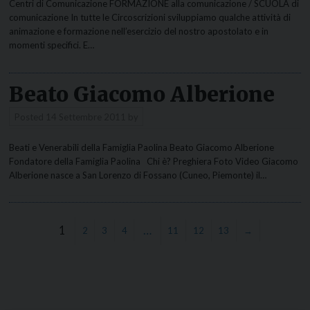
Centri di Comunicazione FORMAZIONE alla comunicazione / SCUOLA di
comunicazione In tutte le Circoscrizioni sviluppiamo qualche attività di
animazione e formazione nell’esercizio del nostro apostolato e in
momenti specifici. E…
Beato Giacomo Alberione
Posted
14 Settembre 2011
by
Beati e Venerabili della Famiglia Paolina Beato Giacomo Alberione
Fondatore della Famiglia Paolina Chi è? Preghiera Foto Video Giacomo
Alberione nasce a San Lorenzo di Fossano (Cuneo, Piemonte) il…
1
…
2
3
4
11
12
13
→