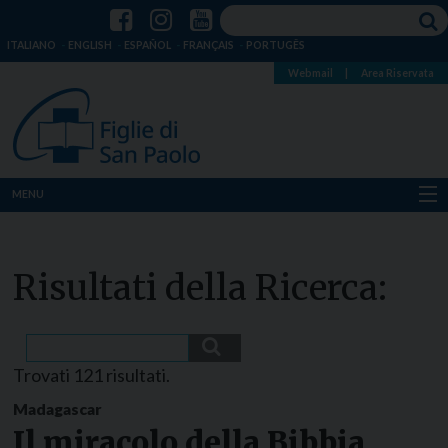
ITALIANO
ENGLISH
ESPAÑOL
FRANÇAIS
PORTUGÊS
Webmail
|
Area Riservata
MENU
Chi siamo
Dove siamo
Notizie
Trovati 121 risultati.
Risorse
Madagascar
Media
Il miracolo della Bibbia