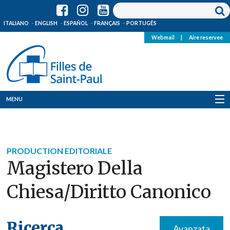
ITALIANO
ENGLISH
ESPAÑOL
FRANÇAIS
PORTUGÊS
Webmail
|
Aire reservee
MENU
Qui Sommes-Nous
Où sommes-nous
PRODUCTION EDITORIALE
Magistero Della
News
Chiesa/diritto Canonico
Ressources
Media
Ricerca
Avanzata