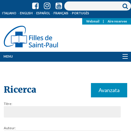
ITALIANO
ENGLISH
ESPAÑOL
FRANÇAIS
PORTUGÊS
Webmail
|
Aire reservee
MENU
Qui Sommes-Nous
Où sommes-nous
Ricerca
Avanzata
News
Titre:
Ressources
Media
Auteur: