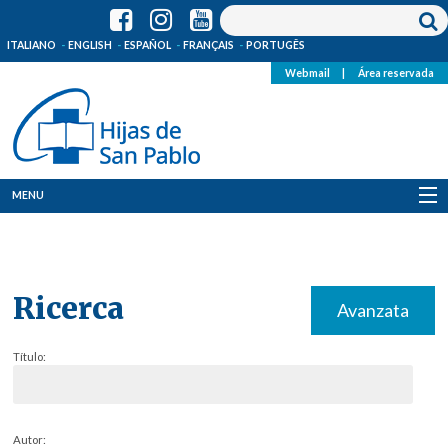
ITALIANO
ENGLISH
ESPAÑOL
FRANÇAIS
PORTUGÊS
Webmail
|
Área reservada
MENU
Quienes Somos
Dónde estamos
Ricerca
Avanzata
Noticias
Título:
Recursos
Media
Autor: