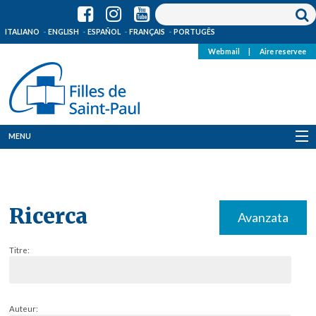
ITALIANO
ENGLISH
ESPAÑOL
FRANÇAIS
PORTUGÊS
Webmail
|
Aire reservee
MENU
Qui Sommes-Nous
Où sommes-nous
Ricerca
Avanzata
News
Titre:
Ressources
Media
Auteur: